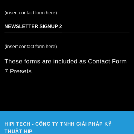
(insert contact form here)
NEWSLETTER SIGNUP 2
(insert contact form here)
These forms are included as Contact Form
7 Presets.
HIPI TECH - CÔNG TY TNHH GIẢI PHÁP KỸ
THUẬT HIP