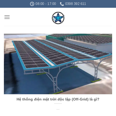
Skip
08:00 - 17:00
0398 392 611
to
content
Hệ thống điện mặt trời độc lập (Off-Grid) là gì?
...