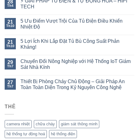
⚡ GIẢI PHÁP TỦ ĐIỆN & TỰ ĐỘNG HÓA – HIPI
28
Th4
TECH
5 Ưu Điểm Vượt Trội Của Tủ Điện Điều Khiển
21
Th10
Nhiệt Độ
5 Lợi Ích Khi Lắp Đặt Tủ Bù Công Suất Phản
21
Th10
Kháng!
Chuyển Đổi Nông Nghiệp với Hệ Thống IoT Giám
29
Th7
Sát Nhà Kính
Thiết Bị Phòng Cháy Chủ Động – Giải Pháp An
27
Th7
Toàn Toàn Diện Trong Kỷ Nguyên Công Nghệ
THẺ
camera nhiệt
chữa cháy
giám sát thông minh
hệ thống tự động hoá
hệ thống điện