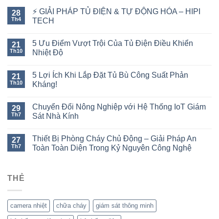
⚡ GIẢI PHÁP TỦ ĐIỆN & TỰ ĐỘNG HÓA – HIPI
28
Th4
TECH
5 Ưu Điểm Vượt Trội Của Tủ Điện Điều Khiển
21
Th10
Nhiệt Độ
5 Lợi Ích Khi Lắp Đặt Tủ Bù Công Suất Phản
21
Th10
Kháng!
Chuyển Đổi Nông Nghiệp với Hệ Thống IoT Giám
29
Th7
Sát Nhà Kính
Thiết Bị Phòng Cháy Chủ Động – Giải Pháp An
27
Th7
Toàn Toàn Diện Trong Kỷ Nguyên Công Nghệ
THẺ
camera nhiệt
chữa cháy
giám sát thông minh